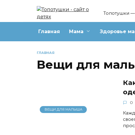
Перейти
к
Топотушки — 
содержанию
Главная
Мама
Здоровье м
ГЛАВНАЯ
Вещи для мал
Ка
од
0
ВЕЩИ ДЛЯ МАЛЫША
Кажд
свое
прос