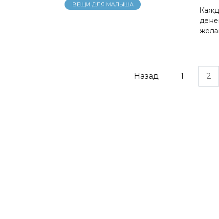
ВЕЩИ ДЛЯ МАЛЫША
Кажд
дене
жела
Навигация
Назад
1
2
по
записям