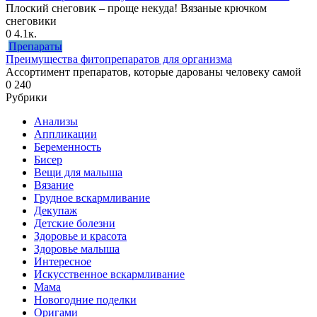
Плоский снеговик – проще некуда! Вязаные крючком
снеговики
0
4.1к.
Препараты
Преимущества фитопрепаратов для организма
Ассортимент препаратов, которые дарованы человеку самой
0
240
Рубрики
Анализы
Аппликации
Беременность
Бисер
Вещи для малыша
Вязание
Грудное вскармливание
Декупаж
Детские болезни
Здоровье и красота
Здоровье малыша
Интересное
Искусственное вскармливание
Мама
Новогодние поделки
Оригами