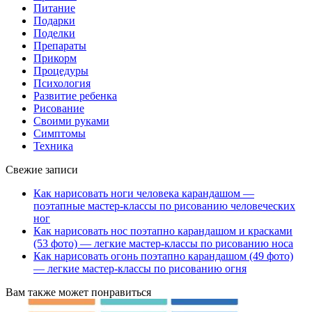
Питание
Подарки
Поделки
Препараты
Прикорм
Процедуры
Психология
Развитие ребенка
Рисование
Своими руками
Симптомы
Техника
Свежие записи
Как нарисовать ноги человека карандашом —
поэтапные мастер-классы по рисованию человеческих
ног
Как нарисовать нос поэтапно карандашом и красками
(53 фото) — легкие мастер-классы по рисованию носа
Как нарисовать огонь поэтапно карандашом (49 фото)
— легкие мастер-классы по рисованию огня
Вам также может понравиться