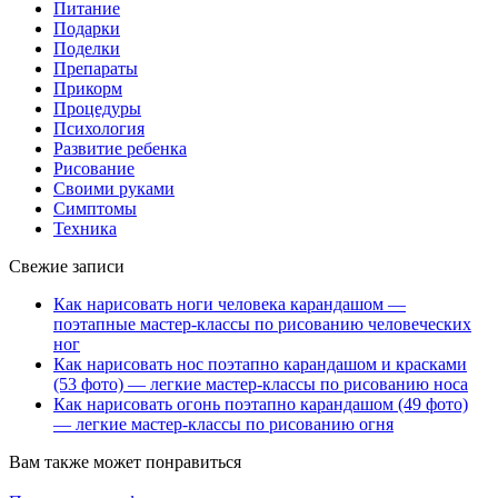
Питание
Подарки
Поделки
Препараты
Прикорм
Процедуры
Психология
Развитие ребенка
Рисование
Своими руками
Симптомы
Техника
Свежие записи
Как нарисовать ноги человека карандашом —
поэтапные мастер-классы по рисованию человеческих
ног
Как нарисовать нос поэтапно карандашом и красками
(53 фото) — легкие мастер-классы по рисованию носа
Как нарисовать огонь поэтапно карандашом (49 фото)
— легкие мастер-классы по рисованию огня
Вам также может понравиться