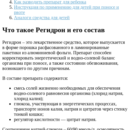
Как разводить препарат для ребенка
Инструкция по применению для детей при поносе и
рвоте
Аналоги средства для детей
Что такое Регидрон и его состав
Регидрон – это лекарственное средство, которое выпускается
в форме порошка расфасованного в ламинированные
пакетики из алюминиевой фольги. Препарат способен
корректировать энергетический и водно-солевой баланс
организма при поносе, а также состоянии обезвоживания,
возникшего по другим причинам.
В составе препарата содержится:
смесь солей жизненно необходимых для обеспечения
водно-солевого равновесия организма (хлорид натрия,
хлорид калия);
глюкоза, участвующая в энергетических процессах,
транспорте ионов калия, натрия и цитратов через стенку
тонкой кишки;
регулятор кислотности — цитрат натрия.
Соотношение натрий-глюкоза – 60/90 ммоль/л, осмолярность