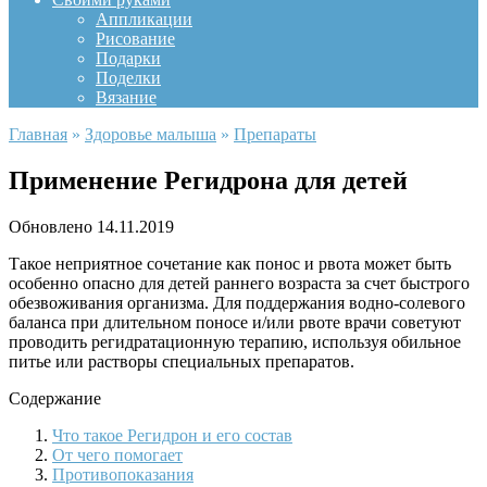
Аппликации
Рисование
Подарки
Поделки
Вязание
Главная
»
Здоровье малыша
»
Препараты
Применение Регидрона для детей
Обновлено
14.11.2019
Такое неприятное сочетание как понос и рвота может быть
особенно опасно для детей раннего возраста за счет быстрого
обезвоживания организма. Для поддержания водно-солевого
баланса при длительном поносе и/или рвоте врачи советуют
проводить регидратационную терапию, используя обильное
питье или растворы специальных препаратов.
Содержание
Что такое Регидрон и его состав
От чего помогает
Противопоказания