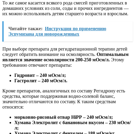
То же самое касается всякого рода смесей приготовленных в
домашних условиях из соли, соды и прочих ингредиентов —
их можно использовать детям старшего возраста и взрослым.
Читайте также:
Инструкция по применению
Эспумизана для новорожденных
При выборе препарата для регидратационной терапии детей
следует обратить внимание на осмолярность.
Оптимальным
является значение осмолярности 200-250 мОсм/л.
Этому
требованию отвечают препараты:
Гидровит – 240 мОсм/л;
Гастролит – 240 мОсм/л.
Кроме препаратов, аналогичных по составу Регидрону есть
средства, которые поддерживая водно-солевой баланс,
значительно отличаются по составу. К таким средствам
относятся:
морковно-рисовый отвар HiРР – 240 мОсм/л;
Хумана Электролит с банановым вкусом – 230 мОсм/
л;
Хумана Электролит с фенхелем – 188 мОсм/кг.