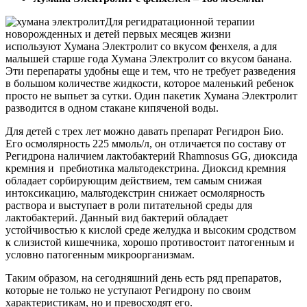
Для регидратационной терапии
новорожденных и детей первых месяцев жизни
используют Хумана Электролит со вкусом фенхеля, а для
малышей старше года Хумана Электролит со вкусом банана.
Эти перепараты удобны еще и тем, что не требует разведения
в большом количестве жидкости, которое маленький ребенок
просто не выпьет за сутки. Один пакетик Хумана Электролит
разводится в одном стакане кипяченой воды.
Для детей с трех лет можно давать препарат Регидрон Био.
Его осмолярность 225 ммоль/л, он отличается по составу от
Регидрона наличием лактобактерий Rhamnosus GG, диоксида
кремния и пребиотика мальтодекстрина. Диоксид кремния
обладает сорбирующим действием, тем самым снижая
интоксикацию, мальтодекстрин снижает осмолярность
раствора и выступает в роли питательной среды для
лактобактерий. Данный вид бактерий обладает
устойчивостью к кислой среде желудка и высоким сродством
к слизистой кишечника, хорошо противостоит патогенным и
условно патогенным микроорганизмам.
Таким образом, на сегодняшний день есть ряд препаратов,
которые не только не уступают Регидрону по своим
характеристикам, но и превосходят его.