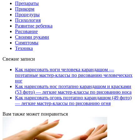
Препараты
Прикорм
Процедуры
Психология
Развитие ребенка
Рисование
Своими руками
Симптомы
Техника
Свежие записи
Как нарисовать ноги человека карандашом —
поэтапные мастер-классы по рисованию человеческих
ног
Как нарисовать нос поэтапно карандашом и красками
(53 фото) — легкие мастер-классы по рисованию носа
Как нарисовать огонь поэтапно карандашом (49 фото)
— легкие мастер-классы по рисованию огня
Вам также может понравиться