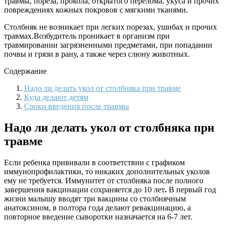
травмы, пореза, прокола, открытого перелома, укуса и прочих
повреждениях кожных покровов с мягкими тканями.
Столбняк не возникает при легких порезах, ушибах и прочих
травмах.Возбудитель проникает в организм при
травмировании загрязненными предметами, при попадании
почвы и грязи в рану, а также через слюну животных.
Содержание
Надо ли делать укол от столбняка при травме
Куда делают детям
Сроки введения после травмы
Надо ли делать укол от столбняка при
травме
Если ребенка прививали в соответствии с графиком
иммунопрофилактики, то никаких дополнительных уколов
ему не требуется. Иммунитет от столбняка после полного
завершения вакцинации сохраняется до 10 лет
.
В первый год
жизни малышу вводят три вакцины со столбнячным
анатоксином, в полтора года делают ревакцинацию, а
повторное введение сыворотки назначается на 6-7 лет.