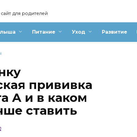
сайт для родителей
алыша
Питание
Уход
Развитие
Ы
нку
ская прививка
а А и в каком
чше ставить