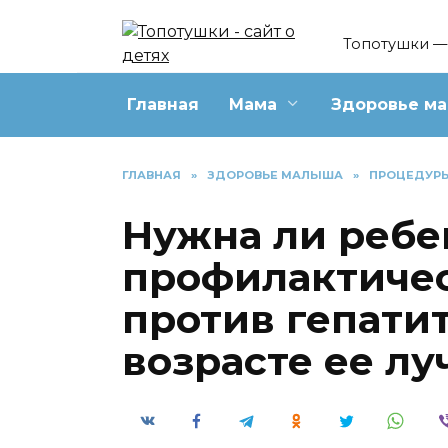
Перейти
к
Топотушки — 
содержанию
Главная
Мама
Здоровье м
ГЛАВНАЯ
»
ЗДОРОВЬЕ МАЛЫША
»
ПРОЦЕДУР
Нужна ли ребе
профилактиче
против гепатит
возрасте ее лу