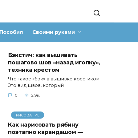
Пособия
Своими руками
Бэкстич: как вышивать
пошагово шов «назад иголку»,
техника крестом
Что такое «бэк» в вышивке крестиком
Это вид швов, который
0
2.9к.
РИСОВАНИЕ
Как нарисовать рябину
поэтапно карандашом —