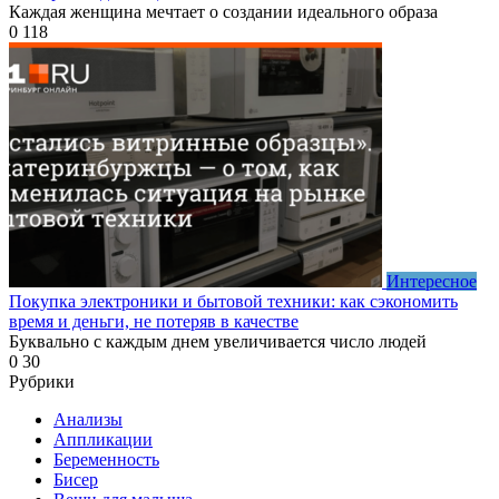
Каждая женщина мечтает о создании идеального образа
0
118
Интересное
Покупка электроники и бытовой техники: как сэкономить
время и деньги, не потеряв в качестве
Буквально с каждым днем увеличивается число людей
0
30
Рубрики
Анализы
Аппликации
Беременность
Бисер