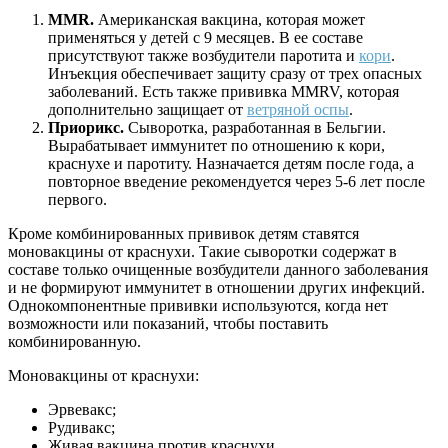
MMR.
Американская вакцина, которая может
применяться у детей с 9 месяцев. В ее составе
присутствуют также возбудители паротита и
кори
.
Инъекция обеспечивает защиту сразу от трех опасных
заболеваний. Есть также прививка MMRV, которая
дополнительно защищает от
ветряной оспы
.
Приорикс.
Сыворотка, разработанная в Бельгии.
Вырабатывает иммунитет по отношению к кори,
краснухе и паротиту. Назначается детям после года, а
повторное введение рекомендуется через 5-6 лет после
первого.
Кроме комбинированных прививок детям ставятся
моновакцины от краснухи. Такие сыворотки содержат в
составе только очищенные возбудители данного заболевания
и не формируют иммунитет в отношении других инфекций.
Однокомпонентные прививки используются, когда нет
возможности или показаний, чтобы поставить
комбинированную.
Моновакцины от краснухи:
Эрвевакс;
Рудивакс;
Живая вакцина против краснухи.