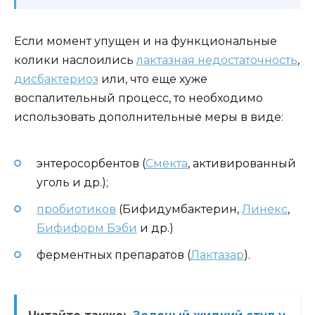
Если момент упущен и на функциональные
колики наслоились
лактазная недостаточность
,
дисбактериоз
или, что еще хуже
воспалительный процесс, то необходимо
использовать дополнительные меры в виде:
энтеросорбентов (
Смекта
, активированный
уголь и др.);
пробиотиков
(Бифидумбактерин,
Линекс
,
Бифиформ Бэби
и др.)
ферментных препаратов (
Лактазар
).