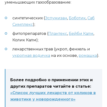
уменьшающих газообразование:
синтетических (
Эспумизан
,
Боботик
,
Саб
Симплекс
);
фитопрепаратов (
Плантекс
,
Бейби Калм
,
Колик Калм);
лекарственных трав (укроп, фенхель и
укропная водичка
на их основе,
ромашка
).
Более подробно о применении этих и
других препаратов читайте в статье:
«Список лучших лекарств от коликов в
животике у новорожденного»