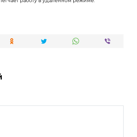
блегчает работу в удаленном режиме.
й