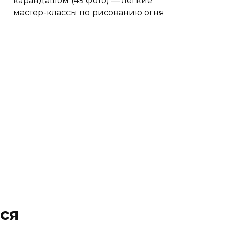
карандашом (49 фото) — легкие
мастер-классы по рисованию огня
ся