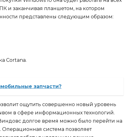
окупки Windows 10 она будет работать на всех
 ПК и заканчивая планшетом, на котором
енности представлены следующим образом:
а Cortana.
омобильные запчасти?
озволит ощутить совершенно новый уровень
рывом в сфере информационных технологий.
индовс долгое время можно было перейти на
. Операционная система позволяет