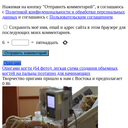
Нажимая на кнопку "Отправить комментарий", я соглашаюсь
с
Политикой конфиденциальности и обработки персональных
данных
и соглашаюсь с
Пользовательским соглашением
.
Сохранить моё имя, email и адрес сайта в этом браузере для
последующих моих комментариев.
6
+
=
пятнадцать
Оригами
Оригами когти (64 фото): легкая схема создания объемных
когтей на пальцы поэтапно для начинающих
Творчество оригами пришло к нам с Востока и предполагает
0
86