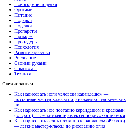
Новогодние поделки
Оригами
Питание
Подарки
Поделки
Препараты
Прикорм
Процедуры
Психология
Развитие ребенка
Рисование
Своими руками
Симптомы
Техника
Свежие записи
Как нарисовать ноги человека карандашом —
поэтапные мастер-классы по рисованию человеческих
ног
Как нарисовать нос поэтапно карандашом и красками
(53 фото) — легкие мастер-классы по рисованию носа
Как нарисовать огонь поэтапно карандашом (49 фото)
— легкие мастер-классы по рисованию огня