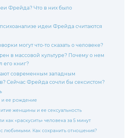
еи Фрейда? Что в них было
 психоанализе идеи Фрейда считаются
ворки могут что-то сказать о человеке?
рен в массовой культуре? Почему о нем
л его книг?
чают современным западным
в? Сейчас Фрейда сочли бы сексистом?
ь
и и ее рождение
итие женщины и ее сексуальность
и как «раскусить» человека за 5 минут
 с любимыми. Как сохранить отношения?