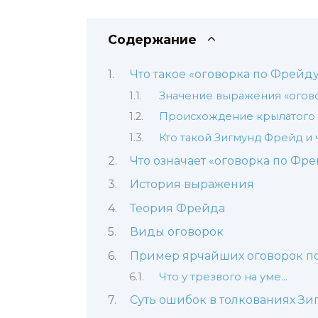
Содержание
Что такое «оговорка по Фрейд
Значение выражения «огов
Происхождение крылатого
Кто такой Зигмунд Фрейд и
Что означает «оговорка по Фр
История выражения
Теория Фрейда
Виды оговорок
Пример ярчайших оговорок п
Что у трезвого на уме…
Суть ошибок в толкованиях З