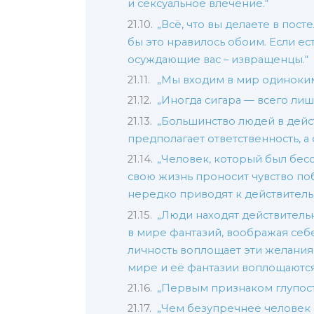
и сексуальное влечение.“
„Всё, что вы делаете в пос
бы это нравилось обоим. Если ест
осуждающие вас – извращенцы.“
„Мы входим в мир одиноким
„Иногда сигара — всего лишь
„Большинство людей в дейст
предполагает ответственность, а
„Человек, который был бес
свою жизнь проносит чувство по
нередко приводят к действитель
„Люди находят действитель
в мире фантазий, воображая себ
личность воплощает эти желания 
мире и её фантазии воплощаются
„Первым признаком глупости
„Чем безупречнее человек 