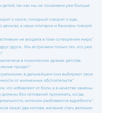
м детей, так как мы не понимаем уже больше
ворит о сексе, голодный говорит о еде,
 о деньгах, а наши олигархи и банкиры говорят
частливым не входила в план сотворения мира.“
руг друга… Мы встречаем только тех, кто уже
.“
аключена в психических драмах детства.
еление придет.“
ксуальными, в дальнейшем они выбирают свою
имости от жизненных обстоятельств.“
м, что избавляют от боли, а в качестве замены
ы должны без сетований принимать, когда,
 реальности, иллюзии разбиваются вдребезги.“
пков лежат два мотива: желание стать великим