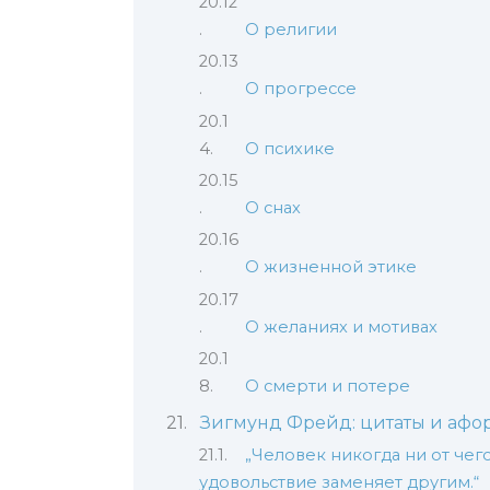
О религии
О прогрессе
О психике
О снах
О жизненной этике
О желаниях и мотивах
О смерти и потере
Зигмунд Фрейд: цитаты и афо
„Человек никогда ни от чег
удовольствие заменяет другим.“