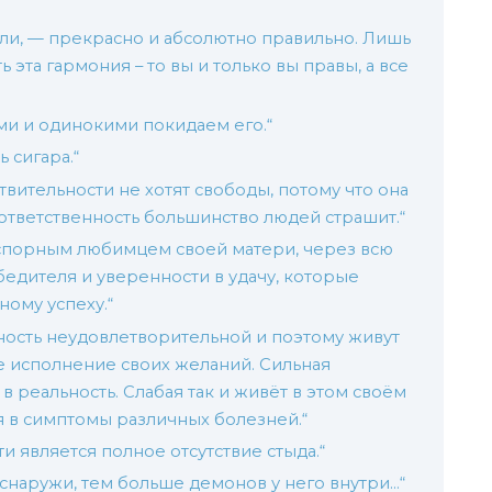
тели, — прекрасно и абсолютно правильно. Лишь
ь эта гармония – то вы и только вы правы, а все
и и одинокими покидаем его.“
 сигара.“
вительности не хотят свободы, потому что она
 ответственность большинство людей страшит.“
спорным любимцем своей матери, через всю
бедителя и уверенности в удачу, которые
ному успеху.“
ность неудовлетворительной и поэтому живут
е исполнение своих желаний. Сильная
в реальность. Слабая так и живёт в этом своём
 в симптомы различных болезней.“
 является полное отсутствие стыда.“
снаружи, тем больше демонов у него внутри…“