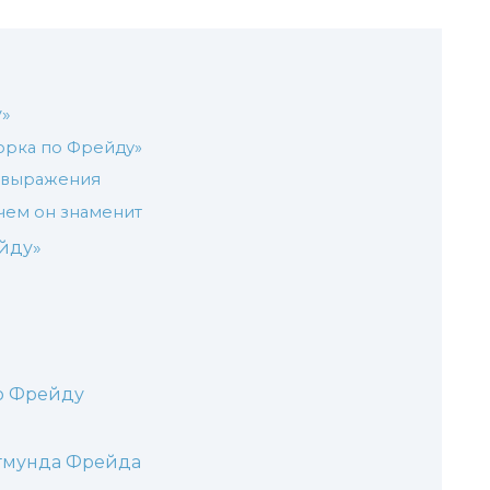
у»
орка по Фрейду»
 выражения
 чем он знаменит
ейду»
о Фрейду
игмунда Фрейда