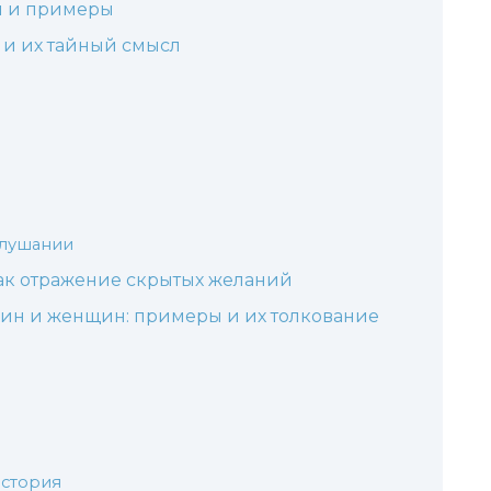
я и примеры
и их тайный смысл
слушании
ак отражение скрытых желаний
ин и женщин: примеры и их толкование
история