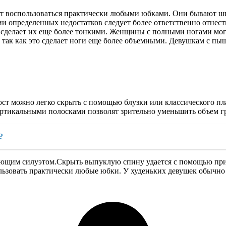
гут воспользоваться практически любыми юбками. Они бывают 
ии определенных недостатков следует более ответственно отнес
а сделает их еще более тонкими. Женщины с полными ногами мог
ке, так как это сделает ноги еще более объемными. Девушкам с
ст можно легко скрыть с помощью блузки или классического пла
вертикальными полосками позволят зрительно уменьшить объем г
?
ющим силуэтом.Скрыть выпуклую спину удается с помощью приба
ользовать практически любые юбки. У худеньких девушек обычн