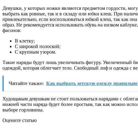
Девушки, у которых ножки являются предметом гордости, мо
выбрать как ровные, так и в складу или юбки клеш. При налич
привлекательно, если воспользоваться юбкой клеш, так как он
образ. Не рекомендуется использовать обувь на низком каблу
фасонов:
В клетку;
С широкой полоской;
С крупным узором.
Такие наряды будут лишь увеличивать фигуру. Увеличенный бю
одеждой, которая облегчает тело. Свободный лиф и одежда с 
Читайте также:
Как выбрать детскую одежду правильно
Худощавым девушкам не стоит пользоваться нарядами с облега
нижней части наряда будет более простым, так как можно исп
выборе горловины.
Оцените статью