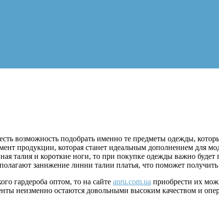
сть возможность подобрать именно те предметы одежды, которы
нт продукции, которая станет идеальным дополнением для модн
я талия и короткие ноги, то при покупке одежды важно будет 
дполагают занижение линии талии платья, что поможет получит
го гардероба оптом, то на сайте
anru.com.ua
приобрести их можн
иенты неизменно остаются довольными высоким качеством и опе