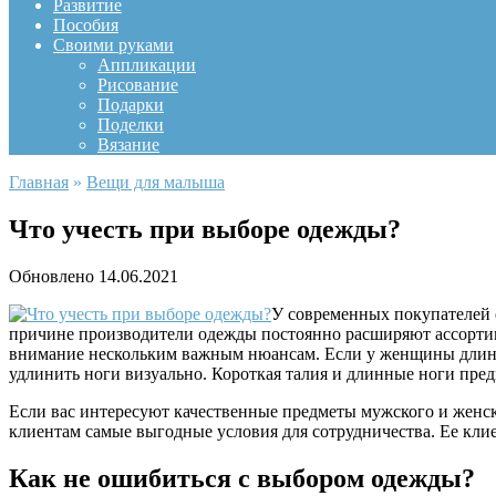
Развитие
Пособия
Своими руками
Аппликации
Рисование
Подарки
Поделки
Вязание
Главная
»
Вещи для малыша
Что учесть при выборе одежды?
Обновлено
14.06.2021
У современных покупателей е
причине производители одежды постоянно расширяют ассортиме
внимание нескольким важным нюансам. Если у женщины длинна
удлинить ноги визуально. Короткая талия и длинные ноги пре
Если вас интересуют качественные предметы мужского и женско
клиентам самые выгодные условия для сотрудничества. Ее кл
Как не ошибиться с выбором одежды?