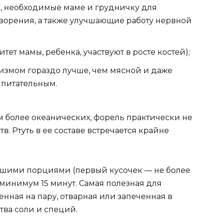
12), необходимые маме и грудничку для
ворения, а также улучшающие работу нервной
тет мамы, ребенка, участвуют в росте костей);
низмом гораздо лучше, чем мясной и даже
 питательным.
ем более океанических, форель практически не
в. Ртуть в ее составе встречается крайне
ьшими порциями (первый кусочек — не более
минимум 15 минут. Самая полезная для
ная на пару, отварная или запеченная в
тва соли и специй.