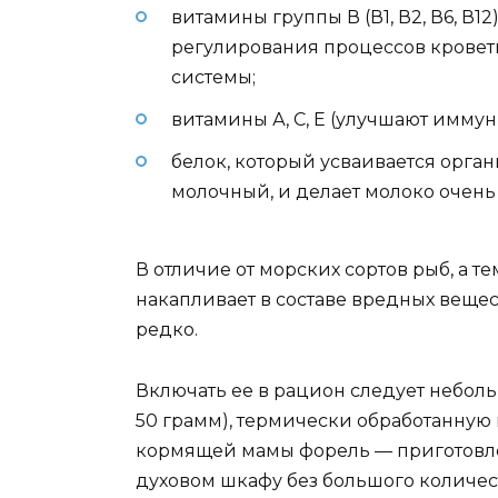
витамины группы В (В1, В2, В6, В
регулирования процессов кровет
системы;
витамины А, С, Е (улучшают иммуни
белок, который усваивается орга
молочный, и делает молоко очень
В отличие от морских сортов рыб, а т
накапливает в составе вредных вещест
редко.
Включать ее в рацион следует небол
50 грамм), термически обработанную 
кормящей мамы форель — приготовлен
духовом шкафу без большого количес