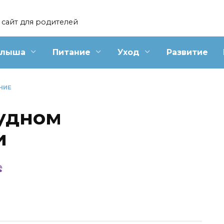
сайт для родителей
алыша
Питание
Уход
Развитие
НИЕ
удном
и