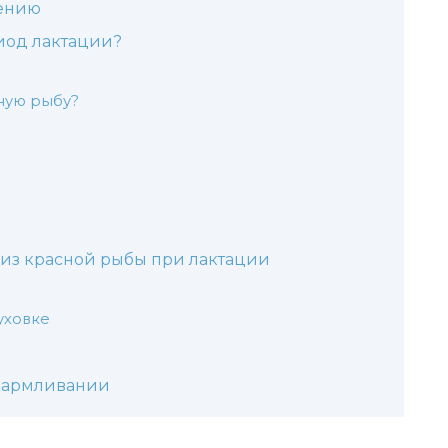
лению
иод лактации?
ную рыбу?
 из красной рыбы при лактации
уховке
скармливании