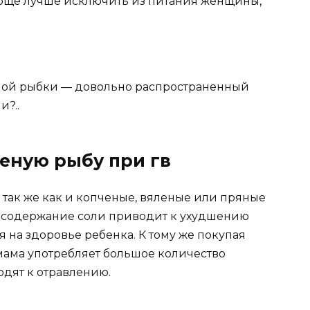
бще лучше исключить из питания женщины,
еной рыбки — довольно распространенный
и?..
еную рыбу при гв
 так же как и копченые, вяленые или пряные
е содержание соли приводит к ухудшению
я на здоровье ребенка. К тому же покупая
мама употребляет большое количество
одят к отравлению.