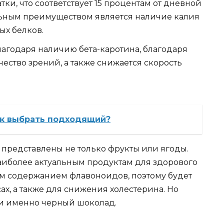
тки, что соответствует 15 процентам от дневной
ьным преимуществом является наличие калия
ых белков.
лагодаря наличию бета-каротина, благодаря
чество зрений, а также снижается скорость
ак выбрать подходящий?
 представлены не только фрукты или ягоды.
аиболее актуальным продуктам для здорового
им содержанием флавоноидов, поэтому будет
х, а также для снижения холестерина. Но
ми именно черный шоколад.