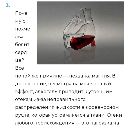
Поче
му с
похме
лья
болит
серд
це?
Всё
по той же причине — нехватка магния. В
дополнение, несмотря на мочегонный
эффект, алкоголь приводит к утренним
отёкам из-за неправильного
распределения жидкости в кровеносном
русле, которая устремляется в ткани. Отёки
любого происхождения — это нагрузка на