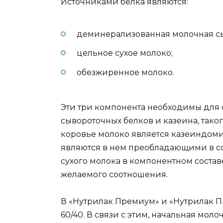
Источниками белка являются:
деминерализованная молочная сы
цельное сухое молоко;
обезжиренное молоко.
Эти три компонента необходимы для
сывороточных белков и казеина, таког
коровье молоко является казеиндоми
являются в нем преобладающими в с
сухого молока в компонентном состав
желаемого соотношения.
В «Нутрилак Премиум» и «Нутрилак Пр
60/40. В связи с этим, начальная мол