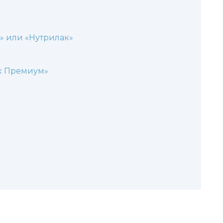
» или «Нутрилак»
к Премиум»