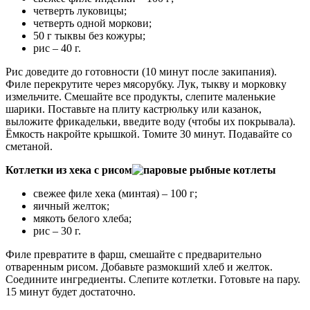
четверть луковицы;
четверть одной моркови;
50 г тыквы без кожуры;
рис – 40 г.
Рис доведите до готовности (10 минут после закипания).
Филе перекрутите через мясорубку. Лук, тыкву и морковку
измельчите. Смешайте все продукты, слепите маленькие
шарики. Поставьте на плиту кастрюльку или казанок,
выложите фрикадельки, введите воду (чтобы их покрывала).
Ёмкость накройте крышкой. Томите 30 минут. Подавайте со
сметаной.
Котлетки из хека с рисом
свежее филе хека (минтая) – 100 г;
яичный желток;
мякоть белого хлеба;
рис – 30 г.
Филе превратите в фарш, смешайте с предварительно
отваренным рисом. Добавьте размокший хлеб и желток.
Соедините ингредиенты. Слепите котлетки. Готовьте на пару.
15 минут будет достаточно.