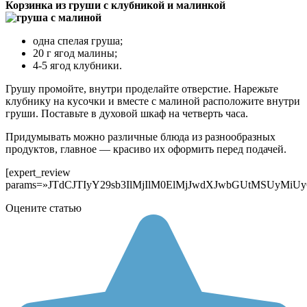
Корзинка из груши с клубникой и малинкой
одна спелая груша;
20 г ягод малины;
4-5 ягод клубники.
Грушу промойте, внутри проделайте отверстие. Нарежьте
клубнику на кусочки и вместе с малиной расположите внутри
груши. Поставьте в духовой шкаф на четверть часа.
Придумывать можно различные блюда из разнообразных
продуктов, главное — красиво их оформить перед подачей.
[expert_review params=»JTdCJTIyY29sb3IlMjIlM0ElMjJwdXJwbGUtMSUyMiUyQyUyMmV4cGVydF9hdmF0YXIlMjIlM0ElMjIlMjIlMkMlMjJleHBlcnRfbmFtZSUyMiUzQSUyMiUyMiUyQyUyMmV4cGVydF9pZCUyMiUzQSUyMjElMjIlMkMlMjJleHBlcnRfdHlwZSUyMiUzQSUyMmV4cGVydF9pZCUyMiUyQyUyMmV4cGVydF9kZXNjcmlwdGlvbiUyMiUzQSUyMiUyMiUyQyUyMmV4cGVydF9zaG93X2J1dHRvbiUyMiUzQTElMkMlMjJleHBlcnRfc2hvd19idXR0b25fdHlwZSUyMiUzQSUyMnBvcHVwJTIyJTJDJTIycG9wdXBfdXNlX3Bob25lJTIyJTNBMCUyQyUyMmV4cGVydF90aXRsZSUyMiUzQSUyMiUyMiUyQyUyMmV4cGVydF9zaG93X3RpdGxlJTIyJTNBMCUyQyUyMmV4cGVydF90ZXh0JTIyJTNBJTIyJTIyJTJDJTIycWElMjIlM0ElNUIlN0IlMjJxJTIyJTNBJTIyJUQwJTk1JUQwJUJBJUQwJUIwJUQxJTgyJUQwJUI1JUQxJTgwJUQwJUI4JUQwJUJEJUQwJUIwLiU1Q24lRDAlQTclRDElODIlRDAlQkUlMjAlRDAlQjQlRDAlQjUlRDAlQkIlRDAlQjAlRDElODIlRDElOEMlMjAlRDAlQjUlRDElODElRDAlQkIlRDAlQjglMjAlRDElODAlRDAlQjUlRDAlQjElRDAlQjUlRDAlQkQlRDAlQkElRDElODMlMjAxMSUyMCVEMCVCQyVEMCVCNSVEMSU4MSVEMSU4RiVEMSU4NiVEMCVCNSVEMCVCMiUyMCVEMCVCOCUyMCVEMCVCRSVEMCVCRCUyMCVEMCVCRCVEMCVCNSUyMCVEMCVCNSVEMSU4MSVEMSU4MiUyMCVEMCVCRiVEMCVCOCVEMSU4OSVEMSU4MyUyMCVEMCVCNCVEMSU4MCVEMSU4MyVEMCVCMyVEMSU4MyVEMSU4RSUyMCVEMCVCRiVEMCVCRSVEMCVCQyVEMCVCOCVEMCVCQyVEMCVCRSUyMCVEMCVCRiVEMSU4RSVEMSU4MCVEMCVCNS4lMjAlRDAlQTElRDElODAlRDAlQjAlRDAlQjclRDElODMlMjAlRDAlQkUlRDElODIlRDElODAlRDElOEIlRDAlQjMlRDAlQjglRDAlQjIlRDAlQjAlRDAlQjUlRDElODIlMjAlRDAlQjIlRDElODElRDAlQjUlMjAlRDAlQkUlRDAlQjElRDElODAlRDAlQjAlRDElODIlRDAlQkQlRDAlQkUuJTIwJUQwJTlDJUQwJUJFJUQwJUI2JUQwJUI1JUQxJTgyJTIwJUQwJUJGJUQwJUJFJUQwJUI2JUQwJUI1JUQwJUIyJUQwJUIwJUQxJTgyJUQxJThDJTIwJUQwJUJGJUQwJUI1JUQxJTg3JUQwJUI1JUQwJUJEJUQxJThDJUQwJUI1LiUyMCVEMCU5NSVEMSU4MSVEMCVCQiVEMCVCOCUyMCVEMSU4NyVEMSU4MyVEMSU4MiVEMSU4QyUyMCVEMCVCMyVEMSU4MyVEMSU4OSVEMCVCNSUyMCVEMSU4MSVEMCVCNCVEMCVCNSVEMCVCQiVEMCVCMCVEMSU4MiVEMSU4QyUyMCVEMCVCQSVEMCVCMCVEMSU4OCVEMSU4MyUyMCVEMCVCRSVEMCVCRCUyMCVEMCVCNSVEMCVCNSUyMCVEMSU4MSVEMSU4MCVEMCVCMCVEMCVCNyVEMSU4MyUyMCVEMCVCRSVEMCVCMSVEMSU4MCVEMCVCMCVEMSU4MiVEMCVCRCVEMCVCRSUyMCVEMCVCRSVEMSU4MiVEMSU4MCVEMSU4QiVEMCVCMyVEMCVCOCVEMCVCMiVEMCVCMCVEMCVCNSVEMSU4Mi4lMjAlRDAlOUElRDAlQjAlRDAlQkElMjAlRDAlQjElRDElOEIlRDElODIlRDElOEMlM0YlMjIlMkMlMjJhJTIyJTNBJTIyJUQwJTk3JUQwJUI0JUQxJTgwJUQwJUIwJUQwJUIyJUQxJTgxJUQxJTgyJUQwJUIyJUQxJTgzJUQwJUI5JUQxJTgyJUQwJUI1JTJDJTIwJUQxJTgxJUQwJUJBJUQwJUJFJUQxJTgwJUQwJUI1JUQwJUI1JTIwJUQwJUIyJUQxJTgxJUQwJUI1JUQwJUIzJUQwJUJFJTIwJUQxJTgwJUQwJUI1JUQwJUIxJUQxJTkxJUQwJUJEJUQwJUJFJUQwJUJBJTIwJUQwJUI1JUQxJTg5JUQxJTkxJTIwJUQwJUJEJUQwJUI1JTIwJUQwJUIzJUQwJUJFJUQxJTgyJUQwJUJFJUQwJUIyJTIwJUQwJUJGJUQwJUI1JUQxJTgwJUQwJUI1JUQwJUI2JUQwJUI1JUQwJUIyJUQxJThCJUQwJUIyJUQwJUIwJUQxJTgyJUQxJThDJTIwJUQwJUJGJUQwJUI4JUQxJTg5JUQxJTgzLiUyMCVEMCVBMSVEMCVCQiVEMCVCNSVEMCVCNCVEMSU4MyVEMCVCNSVEMSU4MiUyMCVEMCVCRSVEMCVCMSVEMSU4MCVEMCVCMCVEMSU4MiVEMCVCOCVEMSU4MiVEMSU4QyVEMSU4MSVEMSU4RiUyMCVEMCVCQSUyMCVEMCVCRCVEMCVCNSVEMCVCMiVEMSU4MCVEMCVCRSVEMCVCQiVEMCVCRSVEMCVCMyVEMSU4MyUyQyUyMCVEMSU4NyVEMSU4MiVEMCVCRSUyMCVEMCVCMSVEMSU4QiUyMCVEMCVCRSVEMCVCRCUyMCVEMCVCOCVEMSU4MSVEMCVCQSVEMCVCQiVEMSU4RSVEMSU4NyVEMCVCOCVEMCVCQiUyMCVEMCVCRCVEMCVCNSVEMCVCMiVEMSU4MCVEMCVCRSVEMCVCQiVEMCVCRSVEMCVCMyVEMCVCOCVEMSU4NyVEMCVCNSVEMSU4MSVEMCVCQSVEMSU4MyVEMSU4RSUyMCVEMCVCRiVEMCVCMCVEMSU4MiVEMCVCRSVEMCVCQiVEMCVCRSVEMCVCMyVEMCVCOCVEMSU4RS4lMjAlRDAlOTUlRDElODElRDAlQkIlRDAlQjglMjAlRDElODElRDAlQkUlMjAlRDElODElRDElODIlRDAlQkUlRDElODAlRDAlQkUlRDAlQkQlRDElOEIlMjAlRDAlQkQlRDAlQjUlRDAlQjIlRDElODAlRDAlQkUlRDAlQkIlRDAlQkUlRDAlQjMlRDAlQjAlMjAlRDAlQjIlRDElODElRDAlQjUlMjAlRDElODUlRDAlQkUlRDElODAlRDAlQkUlRDElODglRDAlQkUlMkMlMjAlRDElODIlRDAlQkUlMjAlRDElODElRDAlQkIlRDAlQjUlRDAlQjQlRDElODMlRDAlQjUlRDElODIlMjAlRDAlQkYlRDElODAlRDAlQkUlRDElODElRDElODIlRDAlQkUlMjAlRDAlQkYlRDAlQkUlRDAlQjQlRDAlQkUlRDAlQjYlRDAlQjQlRDAlQjAlRDElODIlRDElOEMuJTIyJTdEJTJDJTdCJTIycSUyMiUzQSUyMiVEMCU5NSVEMCVCQSVEMCVCMCVEMSU4MiVEMCVCNSVEMSU4MCVEMCVCOCVEMCVCRCVEMCVCMC4lNUNuJUQwJTk0JUQwJUJFJUQwJUIxJUQxJTgwJUQxJThCJUQwJUI5JTIwJUQwJUI0JUQwJUI1JUQwJUJEJUQxJThDLiUyMCVEMCU5MCUyMCVEMCVCNSVEMSU4MSVEMCVCQiVEMCVCOCUyMCVEMCVCQSVEMCVCMCVEMCVCQSVEMCVCOCVEMCVCNSUyMCVEMSU4MiVEMCVCRSUyMCVEMCVCRiVEMSU4MCVEMCVCRSVEMCVCNCVEMSU4MyVEMCVCQSVEMSU4MiVEMSU4QiUyMCVEMCVCOCVEMCVCNyUyMCVEMCVCRiVEMSU4MCVEMCVCNSVEMCVCNCVEMCVCQiVEMCVCRSVEMCVCNiVEMCVCNSVEMCVCRCVEMCVCRCVEMSU4QiVEMSU4NSUyMCVEMCVCMiUyMCVEMCVCQyVEMCVCNSVEMCVCRCVEMSU4RSUyMCVEMCVCNSVEMSU4OSVEMSU5MSUyMCVEMCVCRCVEMCVCNSUyMCVEMCVCNCVEMCVCMCVEMCVCMiVEMCVCMCVEMCVCQiVEMCVCOCUyQyUyMCVEMSU4MiVEMCVCRSUyMCVEMCVCMiVEMCVCMiVEMCVCRSVEMCVCNCVEMCVCOCVEMSU4MiVEMSU4QyUyMCVEMCVCOCVEMSU4NSUyMCVEMCVCQSVEMCVCMCVEMCVCQSUyMCVEMCVCOCUyMCVEMSU4MCVEMCVCMCVEMCVCRCVEMSU4QyVEMSU4OCVEMCVCNSUyQyUyMCVEMCVCRCVEMCVCMCVEMSU4NyVEMCVCOCVEMCVCRCVEMCVCMCVEMSU4RiUyMCVEMSU4MSUyMCVEMCVCRCVEMCVCNSVEMCVCMSVEMCVCRSVEMCVCQiVEMSU4QyVEMSU4OCVEMCVCRSVEMCVCOSUyMCVEMCVCQSVEMCVCRSVEMCVCQiVEMCVCOCVEMSU4NyVEMCVCNSVEMSU4MSVEMSU4MiVEMCVCMiVEMCVCMCUyQyUyMCVEMCVCMCUyMCVEMSU4MyVEMCVCNiVEMCVCNSUyMCVEMCVCRiVEMCVCRSVEMSU4MiVEMCVCRSVEMCVCQyUyMCVEMCVCMyVEMCVCRSVEMSU4MiVEMCVCRSVEMCVCMiVEMCVCOCVEMSU4MiVEMSU4QyUyMCVEMSU4MSUyMCVEMCVCRCVEMCVCOCVEMCVCQyUyMCVEMCVCMSVEMCVCQiVEMSU4RSVEMCVCNCVEMCVCMCUzRiUyMCVEMCU5OCUyMCVEMCVCNSVEMSU4MSVEMSU4MiVEMSU4QyUyMCVEMCVCQiVEMCVCOCUyMCVEMCVCQSVEMCVCMCVEMCVCQSVEMCVCOCVEMCVCNS0lRDElODIlRDAlQkUlMjAlRDAlQkUlRDAlQjMlRDElODAlRDAlQjAlRDAlQkQlRDAlQjglRDElODclRDAlQjUlRDAlQkQlRDAlQjglRDElOEYlMjAlRDAlQkYlRDAlQkUlMjAlRDAlQkElRDAlQkUlRDAlQkIlRDAlQjglRDElODclRDAlQjUlRDElODElRDElODIlRDAlQjIlRDElODMlMjAlRDAlQkYlRDElODAlRDAlQkUlRDAlQjQlRDElODMlRDAlQkElRDElODIlRDAlQkUlRDAlQjIlMjAlRDAlQjIlMjAlRDAlQjQlRDAlQjUlRDAlQkQlRDElOEMlMjAlRDAlQkElRDElODAlRDAlQkUlRDAlQkMlRDAlQjUlMjAlRDElODMlRDAlQkElRDAlQjAlRDAlQjclRDAlQjAlRDAlQkQlRDAlQkQlRDElOEIlRDElODUlMjAlRDAlQjIlMjAlRDElODElRDElODIlRDAlQjAlRDElODIlRDElOEMlRDAlQjUlMjAoJUQwJUJEJUQwJUIwJUQwJUJGJUQxJTgwJUQwJUI4JUQwJUJDJUQwJUI1JUQxJTgwJTJDJTIwJUQwJUJBJUQwJUIwJUQwJUJBJTIwJUQxJTgxJTIwJUQxJTgyJUQwJUIyJUQwJUJFJUQxJTgwJUQwJUJFJUQwJUIzJUQwJUJFJUQwJUJDKSUzRiUyMCVEMCU5QSVEMCVCRSVEMCVCMyVEMCVCNCVEMCVCMCUyMCVEMCVCQyVEMCVCRSVEMCVCNiVEMCVCRCVEMCVCRSUyMCVEMCVCNCVEMCVCMCVEMCVCMiVEMCVCMCVEMSU4MiVEMSU4QyUyMCVEMCVCQSVEMCVCOCVEMSU4MSVEMCVCNSVEMCVCQiVEMSU4QyUyMCVEMCVCOCUyMCVEMCVCRCVEMCVCMCVEMSU4MSVEMCVCQSVEMCVCRSVEMCVCQiVEMSU4QyVEMCVCQSVEMCVCRSUyMCVEMCVCQSVEMCVCRSVEMCVCRCVEMSU4NiVEMCVCNSVEMCVCRCVEMSU4MiVEMSU4MCVEMCVCOCVEMSU4MCVEMCVCRSVEMCVCMiVEMCVCMCVEMCVCRCVEMCVCRCVEMSU4QiVEMCVCNSUyMCVEMCVCQSVEMCVCRSVEMCVCQyVEMCVCRiVEMCVCRSVEMSU4MiVEMSU4QiUyMCVEMCVCMiVEMCVCMCVEMSU4MCVEMCVCOCVEMSU4MiVEMSU4QyUzRiU1Q24lRDAlOTglMjAlRDAlQkElRDAlQjAlRDAlQkElRDAlQjglRDAlQjUlMjAlRDAlQkYlRDElODAlRDAlQkUlRDAlQjQlRDElODMlRDAlQkElRDElODIlRDElOEIlMjAlRDAlQkQlRDAlQjUlRDAlQkIlRDElOEMlRDAlQjclRDElOEYlMjAlRDAlQjQlRDAlQjAlRDAlQjIlRDAlQjAlRDElODIlRDElOEMlMjAlRDAlQjIlRDAlQjUlRDElODclRDAlQjUlRDElODAlRDAlQkUlRDAlQkMlMjAlRDElODIuJUQwJUJBLiUyMCVEMSU4MyVEMCVCMiVEMCVCNSVEMCVCQiVEMCVCOCVEMSU4NyVEMCVCOCVEMCVCMiVEMCVCMCVEMCVCNSVEMSU4MiVEMSU4MSVEMSU4RiUyMCVEMCVCRCVEMCVCMCVEMCVCMyVEMSU4MCVEMSU4MyVEMCVCNyVEMCVCQSVEMCVCMCUyMCVEMCVCRCVEMCVCMCUyMCVEMCVCRSVEMSU4MCVEMCVCMyVEMCVCMCVEMCVCRCVEMSU4QiUyMCVEMCVCRiVEMCVCOCVEMSU4OSVEMCVCNSVEMCVCMiVEMCVCMCVEMSU4MCVEMCVCNSVEMCVCRCVEMCVCOCVEMSU4RiUyMCVEMSU4MCVEMCVCNSVEMCVCMSVEMCVCNSVEMCVCRCVEMCVCQSVEMCVCMCUyMCglRDAlQkQlRDAlQjAlRDAlQkYlRDElODAlRDAlQjglRDAlQkMlRDAlQjUlRDElODAlMkMlMjAlRDAlQkMlRDAlQkUlRDAlQkIlRDAlQkUlRDElODclRDAlQkQlRDElOEIlRDAlQjUlMjAlRDAlQjglRDAlQkIlRDAlQjglMjAlRDAlQkMlRDElOEYlRDElODElRDAlQkQlRDElOEIlRDAlQjUlMjAlRDAlQkYlRDElODAlRDAlQkUlRDAlQjQlRDElODMlRDAlQkElRDElODIlRDElOEIpLiUyMiUyQyUyMmElMjIlM0ElMjIlRDAlOTclRDAlQjQlRDElODAlRDAlQjAlRDAlQjIlRDElODElRDElODIlRDAlQjIlRDElODMlRDAlQjklRDElODIlRDAlQjUlMkMlMjAlRDAlQjQlRDAlQjAlMkMlMjAlRDAlQkElRDAlQjAlRDAlQjYlRDAlQjQlRDElOEIlRDAlQjklMjAlRDAlQkQlRDAlQkUlRDAlQjIlRDElOEIlRDAlQjklMjAlRDAlQkYlRDElODAlRDAlQkUlRDAlQjQlRDElODMlRDAlQkElRDElODIlMjAlRDAlQjIlRDAlQjIlRDAlQkUlRDAlQjQlRDAlQjglRDElODIlRDElODElRDElOEYlMkMlMjAlRDAlQkElRDAlQjAlRDAlQkElMjAlRDElODAlRDAlQjAlRDAlQkQlRDElOEMlRDElODglRDAlQjUlMkMlMjAlRDAlQkYlRDAlQkUlMjAlRDElODclRDElODMlRDElODIlRDElOEMlMjAlRDElODclRDElODMlRDElODIlRDElOEMuJTIwJUQwJTlBJUQwJUI4JUQxJTgxJUQwJUI1JUQwJUJCJUQxJThDJTIwJUQwJUJCJUQxJTgzJUQxJTg3JUQxJTg4JUQwJUI1JTIwJUQwJUJGJUQwJUJFJUQwJUJBJUQwJUIwJTIwJUQwJUJEJUQwJUI1JTIwJUQwJUI0JUQwJUIwJUQwJUIyJUQwJUIwJUQxJTgyJUQxJThDLiUyMCVEMCU5QSVEMCVCRSVEMCVCQyVEMCVCRiVEMCVCRSVEMSU4MiVEMSU4QiUyMCVEMSU4MSVEMCVCQiVEMCVCMCVEMCVCMSVEMCVCRSUyMCVEMCVCQSVEMCVCRSVEMCVCRCVEMSU4NiVEMCVCNSVEMCVCRCVEMSU4MiVEMSU4MCVEMCVCOCVEMSU4MCVEMCVCRSVEMCVCMiVEMCVCMCVEMCVCRCVEMCVCRCVEMSU4QiVEMCVCNSUyQyUyMCVEMCVCMCUyMCVEMCVCQiVEMSU4MyVEMSU4NyVEMSU4OCVEMCVCNSUyMCVEMCVCMiVEMCVCQyVEMCVCNSVEMSU4MSVEMSU4MiVEMCVCRSUyMCVEMCVCRCVEMCVCOCVEMSU4NSUyMCVEMCVCNCVEMCVCMCVEMCVCMiVEMCVCMCVEMSU4MiVEMSU4QyUyMCVEMCVCRiVEMSU4MCVEMCVCRSVEMSU4MSVEMSU4MiVEMSU4MyVEMSU4RSUyMCVEMCVCMiVEMCVCRSVEMCVCNCVEMSU4My4lMjAlRDAlOUQlRDAlQjAlMjAlRDAlQkQlRDAlQkUlRDElODclRDElOEMlMjAlRDAlQkQlRDAlQjUlRDAlQjYlRDAlQjUlRDAlQkIlRDAlQjAlRDElODIlRDAlQjUlRDAlQkIlRDElOEMlRDAlQkQlRDAlQkUlMjAlRDAlQkMlRDElOEYlRDElODElRDAlQkUlMjAlRDAlQjglMjAlRDElODIlRDAlQjIlRDAlQkUlRDElODAlRDAlQkUlRDAlQjMuJTIwJUQwJTkxJUQwJUJFJUQwJUJCJUQxJThDJUQxJTg4JUQwJUI1JTIwJUQxJTgxJUQxJTgyJUQxJTgwJUQwJUJFJUQwJUIzJUQwJUI4JUQxJTg1JTIwJUQwJUJFJUQwJUIzJUQxJTgwJUQwJUIwJUQwJUJEJUQwJUI4JUQxJTg3JUQwJUI1JUQwJUJEJUQwJUI4JUQwJUI5JTIwJUQwJUJEJUQwJUI1JUQxJTgyLiUyMiU3RCUyQyU3QiUyMnElMjIlM0ElMjIlRDAlOTAlRDElODElRDElOEYuJTVDbiVEMCU5NyVEMCVCNCVEMSU4MCVEMCVCMCVEMCVCMiVEMSU4MSVEMSU4MiVEMCVCMiVEMSU4MyVEMCVCOSVEMSU4MiVEMCVCNS4lMjAlRDAlOUMlRDAlQkUlRDAlQjUlRDAlQjklMjAlRDAlQjQlRDAlQkUlRDElODclRDAlQkElRDAlQjUlMjAzJTIwJUQwJUIzJUQwJUJFJUQwJUI0JUQwJUIwJTIwJUQwJUI0JUQwJUJFJUQwJUJDJUQwJUIwJUQxJTg4JUQwJUJEJUQxJThFJUQxJThFJTIwJUQwJUI1JUQwJUI0JUQxJTgzJTIwJUQwJUI1JUQxJTgxJUQxJTgyJTIwJUQxJTgyJUQwJUJFJUQwJUJCJUQxJThDJUQwJUJBJUQwJUJFJTIwMSUyMCVEMSU4MCVEMCVCMCVEMCVCNyUyMCVEMCVCMiUyMCVEMCVCNCVEMCVCNSVEMCVCRCVEMSU4QyUyQyUyMCVEMSU4NSVEMCVCRSVEMSU4MiVEMSU4QyUyMCVEMCVCQiVEMSU4RSVEMCVCMSVEMCVCRSVEMCVCNSUyMCVEMCVCMSVEMCVCQiVEMSU4RSVEMCVCNCVEMCVCRSUyMCVEMCVCNCVEMCVCNSVEMCVCQiVEMCVCMCVEMCVCOSUyMCVEMCVCRSVEMCVCRCVEMCVCMCUyMCVEMCVCQSVEMSU4MyVEMSU4OCVEMCVCMCVEMCVCNSVEMSU4MiUyMCVEMCVCRSVEMCVCNCVEMCVCOCVEMCVCRCUyMCVEMSU4MCVEMCVCMCVEMCVCNy4lMjAlRDAlOTIlRDElODElRDElOTElMjAlRDAlQkUlRDElODElRDElODIlR
Оцените статью