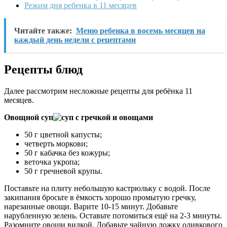
Режим дня ребенка в 11 месяцев
Читайте также:
Меню ребенка в восемь месяцев на
каждый день недели с рецептами
Рецепты блюд
Далее рассмотрим несложные рецепты для ребёнка 11
месяцев.
Овощной суп
50 г цветной капусты;
четверть моркови;
50 г кабачка без кожуры;
веточка укропа;
50 г гречневой крупы.
Поставьте на плиту небольшую кастрюльку с водой. После
закипания бросьте в ёмкость хорошо промытую гречку,
нарезанные овощи. Варите 10-15 минут. Добавьте
нарубленную зелень. Оставьте потомиться ещё на 2-3 минуты.
Разомните овощи вилкой. Добавьте чайную ложку оливкового