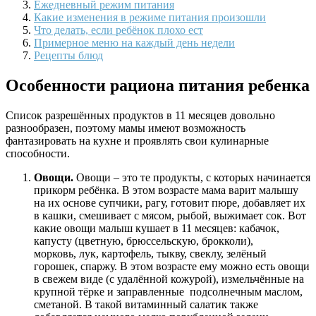
Ежедневный режим питания
Какие изменения в режиме питания произошли
Что делать, если ребёнок плохо ест
Примерное меню на каждый день недели
Рецепты блюд
Особенности рациона питания ребенка
Список разрешённых продуктов в 11 месяцев довольно
разнообразен, поэтому мамы имеют возможность
фантазировать на кухне и проявлять свои кулинарные
способности.
Овощи.
Овощи – это те продукты, с которых начинается
прикорм ребёнка. В этом возрасте мама варит малышу
на их основе супчики, рагу, готовит пюре, добавляет их
в кашки, смешивает с мясом, рыбой, выжимает сок. Вот
какие овощи малыш кушает в 11 месяцев: кабачок,
капусту (цветную, брюссельскую, брокколи),
морковь, лук, картофель, тыкву, свеклу, зелёный
горошек, спаржу. В этом возрасте ему можно есть овощи
в свежем виде (с удалённой кожурой), измельчённые на
крупной тёрке и заправленные подсолнечным маслом,
сметаной. В такой витаминный салатик также