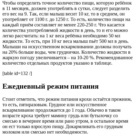
Чтобы определить точное количество пищи, которую ребёнок
в 11 месяцев, должен употреблять в сутки, следует разделить
его вес на 9. Так, если малыш весит 10 кг, то в среднем, он
употребляет от 1100 г. до 1250 г. То есть, количество пищи на
каждый приём составляет не менее 220-250 г. Что касается
количества употребляемой жидкости в день, то и его можно
легко рассчитать: на 1 кг веса ребёнка необходимо 50 мл
жидкости. То есть, при 10 кг веса малыш пьёт 500 мл в день.
Малыши на искусственном вскармливании должны получать
на 20% больше воды, чем груднички. Количество жидкости в
жаркую погоду увеличивается – на 10-20 %. Рекомендованное
количество отдельных продуктов указано в таблице.
[table id=132 /]
Ежедневный режим питания
Стоит отметить, что режим питания крохи остаётся прежним,
то есть, пятиразовым. Грудное или искусственное
вскармливание продолжается до 1 года. Обычно в таком
возрасте кроха требует мамину грудь или бутылочку со
смесью в вечернее время или рано утром, в остальное время
он ест только взрослую пищу. Докармливать его грудным
молоком или смесью нет необходимости.