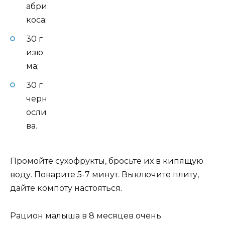
абри
коса;
30 г
изю
ма;
30 г
черн
осли
ва.
Промойте сухофрукты, бросьте их в кипящую
воду. Поварите 5-7 минут. Выключите плиту,
дайте компоту настояться.
Рацион малыша в 8 месяцев очень