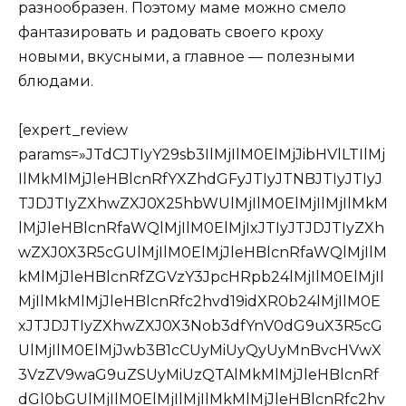
разнообразен. Поэтому маме можно смело
фантазировать и радовать своего кроху
новыми, вкусными, а главное — полезными
блюдами.
[expert_review
params=»JTdCJTIyY29sb3IlMjIlM0ElMjJibHVlLTIlMj
IlMkMlMjJleHBlcnRfYXZhdGFyJTIyJTNBJTIyJTIyJ
TJDJTIyZXhwZXJ0X25hbWUlMjIlM0ElMjIlMjIlMkM
lMjJleHBlcnRfaWQlMjIlM0ElMjIxJTIyJTJDJTIyZXh
wZXJ0X3R5cGUlMjIlM0ElMjJleHBlcnRfaWQlMjIlM
kMlMjJleHBlcnRfZGVzY3JpcHRpb24lMjIlM0ElMjIl
MjIlMkMlMjJleHBlcnRfc2hvd19idXR0b24lMjIlM0E
xJTJDJTIyZXhwZXJ0X3Nob3dfYnV0dG9uX3R5cG
UlMjIlM0ElMjJwb3B1cCUyMiUyQyUyMnBvcHVwX
3VzZV9waG9uZSUyMiUzQTAlMkMlMjJleHBlcnRf
dGl0bGUlMjIlM0ElMjIlMjIlMkMlMjJleHBlcnRfc2hv