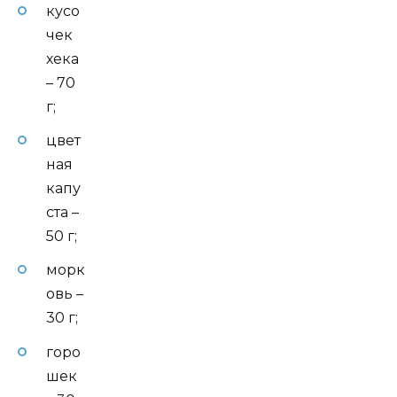
кусо
чек
хека
– 70
г;
цвет
ная
капу
ста –
50 г;
морк
овь –
30 г;
горо
шек