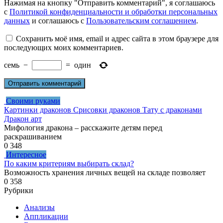
Нажимая на кнопку "Отправить комментарий", я соглашаюсь
с
Политикой конфиденциальности и обработки персональных
данных
и соглашаюсь с
Пользовательским соглашением
.
Сохранить моё имя, email и адрес сайта в этом браузере для
последующих моих комментариев.
семь
−
=
один
Своими руками
Картинки драконов Срисовки драконов Тату с драконами
Дракон арт
Мифология дракона – расскажите детям перед
раскрашиванием
0
348
Интересное
По каким критериям выбирать склад?
Возможность хранения личных вещей на складе позволяет
0
358
Рубрики
Анализы
Аппликации