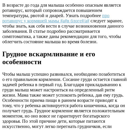
В возрасте до года для малыша особенно опасным является
ротавирус, который сопровождается повышением
температуры, рвотой и диарей. Узнать подробнее
про
ротавирус у кормящей мамы #a#в блоге#/a#
следует заранее,
чтобы знать, как себя вести в случае возникновения данного
заболевания. В статье подробно рассматривается
симптоматика, а также даны рекомендации для того, чтобы
облегчить состояние малыша во время болезни.
Грудное вскармливание и его
особенности
Чтобы малыш успешно развивался, необходимо позаботиться
о его правильном кормлении. Сосание груди остается главной
задачей ребенка в первый год. Благодаря прикладыванию к
груди малыш может настроиться на определенный ритм
жизни. Мама также может успокоить ребенка, дав ему грудь.
Особенности приема пищи в раннем возрасте приводят к
тому, что у ребенка активируется работа кишечника, когда он
получает грудь. Грудное кормление является положительным
моментом, но оно вовсе не гарантирует богатырского
здоровья. По этой причине дети, которые питаются
искусственно, могут легко перегнать грудничков, если