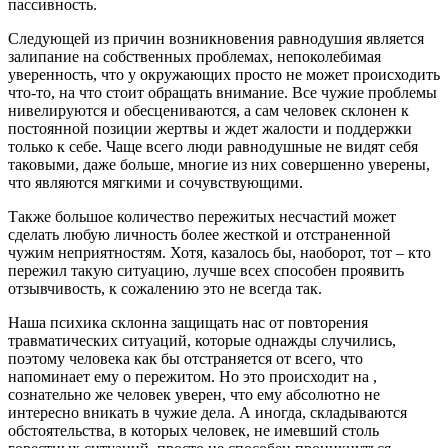
пассивность.
Следующей из причин возникновения равнодушия является
залипание на собственных проблемах, непоколебимая
уверенность, что у окружающих просто не может происходить
что-то, на что стоит обращать внимание. Все чужие проблемы
нивелируются и обесцениваются, а сам человек склонен к
постоянной позиции жертвы и ждет жалости и поддержки
только к себе. Чаще всего люди равнодушные не видят себя
таковыми, даже больше, многие из них совершенно уверены,
что являются мягкими и сочувствующими.
Также большое количество пережитых несчастий может
сделать любую личность более жесткой и отстраненной
чужим неприятностям. Хотя, казалось бы, наоборот, тот – кто
пережил такую ситуацию, лучше всех способен проявить
отзывчивость, к сожалению это не всегда так.
Наша психика склонна защищать нас от повторения
травматических ситуаций, которые однажды случились,
поэтому человека как бы отстраняется от всего, что
напоминает ему о пережитом. Но это происходит на ,
сознательно же человек уверен, что ему абсолютно не
интересно вникать в чужие дела. А иногда, складываются
обстоятельства, в которых человек, не имевший столь