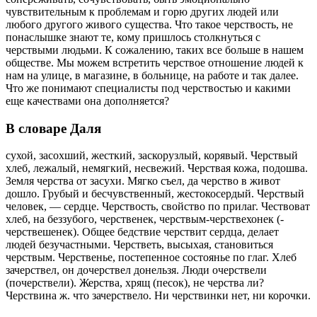
чувствительным к проблемам и горю других людей или
любого другого живого существа. Что такое черствость, не
понаслышке знают те, кому пришлось столкнуться с
черствыми людьми. К сожалению, таких все больше в нашем
обществе. Мы можем встретить черствое отношение людей к
нам на улице, в магазине, в больнице, на работе и так далее.
Что же понимают специалисты под черствостью и какими
еще качествами она дополняется?
В словаре Даля
сухой, засохший, жесткий, заскорузлый, корявый. Черствый
хлеб, лежалый, немягкий, несвежий. Черствая кожа, подошва.
Земля черства от засухи. Мягко съел, да черство в живот
дошло. Грубый и бесчувственный, жестокосердый. Черствый
человек, — сердце. Черствость, свойство по прилаг. Чествоват
хлеб, на беззубого, черственек, черствым-черствехонек (-
черствешенек). Общее бедствие черствит сердца, делает
людей безучастными. Черстветь, высыхая, становиться
черствым. Черственье, постепенное состоянье по глаг. Хлеб
зачерствел, он дочерствел донельзя. Люди очерствели
(почерствели). Жерства, хрящ (песок), не черства ли?
Черствина ж. что зачерствело. Ни черствинки нет, ни корочки.