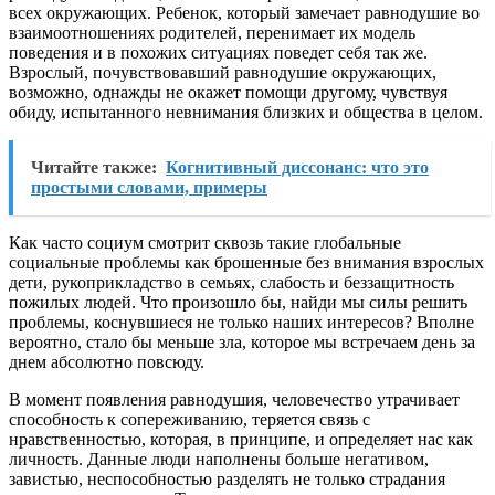
всех окружающих. Ребенок, который замечает равнодушие во
взаимоотношениях родителей, перенимает их модель
поведения и в похожих ситуациях поведет себя так же.
Взрослый, почувствовавший равнодушие окружающих,
возможно, однажды не окажет помощи другому, чувствуя
обиду, испытанного невнимания близких и общества в целом.
Читайте также:
Когнитивный диссонанс: что это
простыми словами, примеры
Как часто социум смотрит сквозь такие глобальные
социальные проблемы как брошенные без внимания взрослых
дети, рукоприкладство в семьях, слабость и беззащитность
пожилых людей. Что произошло бы, найди мы силы решить
проблемы, коснувшиеся не только наших интересов? Вполне
вероятно, стало бы меньше зла, которое мы встречаем день за
днем абсолютно повсюду.
В момент появления равнодушия, человечество утрачивает
способность к сопереживанию, теряется связь с
нравственностью, которая, в принципе, и определяет нас как
личность. Данные люди наполнены больше негативом,
завистью, неспособностью разделять не только страдания