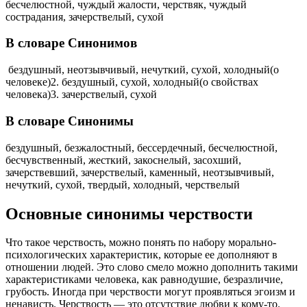
бесчелюстной, чуждый жалости, черствяк, чуждый
сострадания, зачерствелый, сухой
В словаре Синонимов
бездушный, неотзывчивый, нечуткий, сухой, холодный(о
человеке)2. бездушный, сухой, холодный(о свойствах
человека)3. зачерствелый, сухой
В словаре Синонимы
бездушный, безжалостный, бессердечный, бесчелюстной,
бесчувственный, жесткий, закоснелый, засохший,
зачерствевший, зачерствелый, каменный, неотзывчивый,
нечуткий, сухой, твердый, холодный, черствелый
Основные синонимы черствости
Что такое черствость, можно понять по набору морально-
психологических характеристик, которые ее дополняют в
отношении людей. Это слово смело можно дополнить такими
характеристиками человека, как равнодушие, безразличие,
грубость. Иногда при черствости могут проявляться эгоизм и
ненависть. Черствость — это отсутствие любви к кому-то.