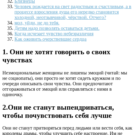
Близнецы
Человек рождается на свет радостным и счастливым, а в
процессе взросления душа его нередко становится
холодной, неотзывчивой, чёрствой. Отчего?
мол, уйди, не до тебя.
Детям надо позволять оставаться детьми.
Когда исчезает чувство небезразличия
Как оживить очерствевшие сердца
1. Они не хотят говорить о своих
чувствах
Неэмоциональные женщины не лишены эмоций (читай: мы
не социопаты), они просто не хотят сидеть кружком и по
очереди описывать свои чувства. Они предпочитают
отгораживаться от эмоций или справляться с ними в
одиночку.
2.Они не станут выпендриваться,
чтобы почувствовать себя лучше
Они не станут притворяться перед людьми или вести себя, как
королевы драмы, чтобы улучшить себе настроение. Им не