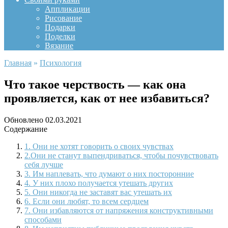
Аппликации
Рисование
Подарки
Поделки
Вязание
Главная
»
Психология
Что такое черствость — как она
проявляется, как от нее избавиться?
Обновлено
02.03.2021
Содержание
1. Они не хотят говорить о своих чувствах
2.Они не станут выпендриваться, чтобы почувствовать
себя лучше
3. Им наплевать, что думают о них посторонние
4. У них плохо получается утешать других
5. Они никогда не заставят вас утешать их
6. Если они любят, то всем сердцем
7. Они избавляются от напряжения конструктивными
способами