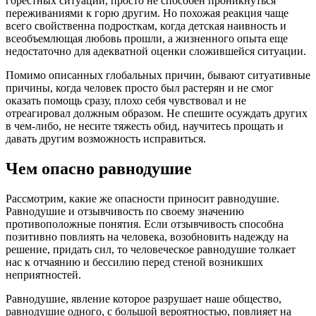
горестных ситуаций, просто не способен проникнуться
переживаниями к горю другим. Но похожая реакция чаще
всего свойственна подросткам, когда детская наивность и
всеобъемлющая любовь прошли, а жизненного опыта еще
недостаточно для адекватной оценки сложившейся ситуации.
Помимо описанных глобальных причин, бывают ситуативные
причины, когда человек просто был растерян и не смог
оказать помощь сразу, плохо себя чувствовал и не
отреагировал должным образом. Не спешите осуждать других
в чем-либо, не несите тяжесть обид, научитесь прощать и
давать другим возможность исправиться.
Чем опасно равнодушие
Рассмотрим, какие же опасности приносит равнодушие.
Равнодушие и отзывчивость по своему значению
противоположные понятия. Если отзывчивость способна
позитивно повлиять на человека, возобновить надежду на
решение, придать сил, то человеческое равнодушие толкает
нас к отчаянию и бессилию перед стеной возникших
неприятностей.
Равнодушие, явление которое разрушает наше общество,
равнодушие одного, с большой вероятностью, повлияет на