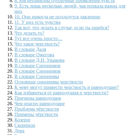
8. Им неприятны публичные проявления чувств
9. Есть лишь несколько людей, чья похвала важна для
них
10. Они никогда не поддадутся давлению
11. У них есть чувства
Так вот, что делать в случае, если ты ошибся?
Что делать то?
Тут все очень просто…
Что такое черствость?
В словаре Даля
В словаре Ожегова
В словаре Д.Н. Ушакова
В словаре Синонимов
В словаре Синонимов
В словаре Синонимы
Основные синонимы черствости
К чему могут привести черствость и равнодушие?
Как избавиться от равнодушия и черствости?
Причины равнодушия
Чем опасно равнодушие
Проблема чёрствости
Примеры чёрствости
Козерог
Скорпион
Дева