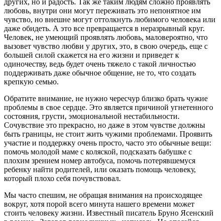
других, но и радость. Так же таким людям сложно проявлять
любовь, внутри они могут переживать это непонятное им
чувство, но внешне могут оттолкнуть любимого человека или
даже обидеть. А это все превращается в неразрывный круг.
Человек, не умеющий проявлять любовь, маловероятно, что
вызовет чувство любви у других, это, в свою очередь, еще с
большей силой скажется на его жизни и приведет к
одиночеству, ведь будет очень тяжело с такой личностью
поддерживать даже обычное общение, не то, что создать
крепкую семью.
Обратите внимание, не нужно чересчур близко брать чужие
проблемы в свое сердце. Это является причиной угнетенного
состояния, грусти, эмоциональной нестабильности.
Сочувствие это прекрасно, но даже в этом чувстве должны
быть границы, не стоит жить чужими проблемами. Проявить
участие и поддержку очень просто, часто это обычные вещи:
помочь молодой маме с коляской, подсказать бабушке с
плохим зрением номер автобуса, помочь потерявшемуся
ребенку найти родителей, или оказать помощь человеку,
который плохо себя почувствовал.
Мы часто спешим, не обращая внимания на происходящее
вокруг, хотя порой всего минута нашего времени может
стоить человеку жизни. Известный писатель Бруно Ясенский