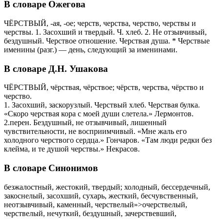
В словаре Ожегова
ЧЁРСТВЫЙ, -ая, -ое; черств, черства, черство, черствы и
черствы. 1. Засохший и твердый. Ч. хлеб. 2. Не отзывчивый,
бездушный. Черствое отношение. Черствая душа. * Черствые
именины (разг.) — день, следующий за именинами.
В словаре Д.Н. Ушакова
ЧЁРСТВЫЙ, чёрствая, чёрствое; чёрств, черства, чёрство и
черство.
1. Засохший, заскорузлый. Черствый хлеб. Черствая булка.
«Скоро черствая кора с моей души слетела.» Лермонтов.
2.перен. Бездушный, не отзывчивый, лишенный
чувствительности, не восприимчивый. «Мне жаль его
холодного черствого сердца.» Гончаров. «Там люди редки без
клейма, и те душой черствы.» Некрасов.
В словаре Синонимов
безжалостный, жестокий, твердый; холодный, бессердечный,
закоснелый, засохший, сухарь, жесткий, бесчувственный,
неотзывчивый, каменный, черствелый»>очерствелый,
черствелый, нечуткий, бездушный, зачерствевший,