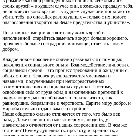
в романе «Заговор равнодушных» написал: «Не опасайся
своих друзей – в худшем случае они, возможно, предадут тебя,
не опасайся своих врагов – в худшем случае они попытаются
убить тебя, но опасайся равнодушных – только с их немого
благословения творятся на Земле предательства и убийства».
Позитивные эмоции делают нашу жизнь яркой и
наполненной, старайтесь замечать вокруг больше хорошего,
проявлять больше сострадания и помощи, отвечать людям
добром.
Каждое новое поколение обязано развиваться с помощью
накопления социального опыта. Взаимодействие личности с
социальной средой – это процесс требований и ожиданий с
обеих сторон. Человек руководствуется умениями и
навыками, полученными при непосредственных
взаимоотношениях в социальных группах. Поэтому,
освободив себя от груза обид и накопленных претензий к
окружающим, мы освободимся от таких качеств, как
равнодушие, безразличие и черствость. Дарите миру добро, и
мир обязательно отдаст вам его втройне!
Наше общество сильно отличается от того, что было век
назад. Даже если лет пятьдесят вернуть, люди будут
значительно отличаться от наших современников. В чем же
отличие? Почему душевность, простоту, искренность, а
взамен пришли такие понятия, как черствость человека,